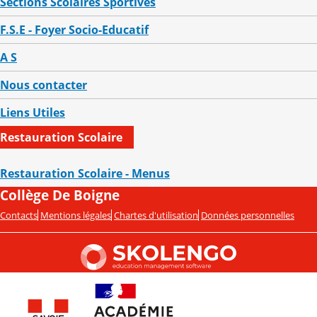
Sections Scolaires Sportives
F.S.E - Foyer Socio-Educatif
A S
Nous contacter
Liens Utiles
Restauration Scolaire
Restauration Scolaire - Menus
Collège De Boigne
Contacts
Mentions légales
Chartes d'utilisation
Données personnelles